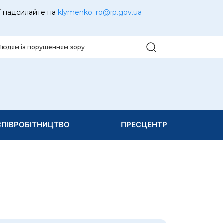
ї надсилайте на
klymenko_ro@rp.gov.ua
Людям із порушенням зору
ПІВРОБІТНИЦТВО
ПРЕСЦЕНТР