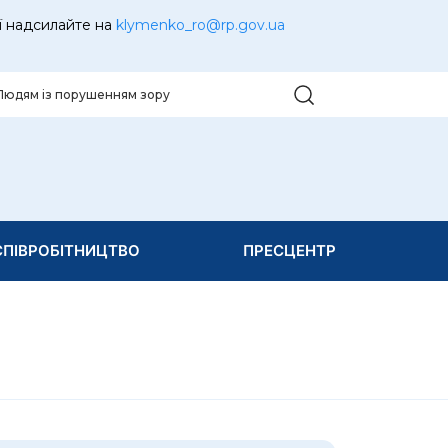
ї надсилайте на
klymenko_ro@rp.gov.ua
Людям із порушенням зору
ПІВРОБІТНИЦТВО
ПРЕСЦЕНТР