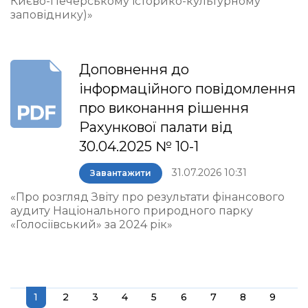
Києво-Печерському історико-культурному
заповіднику)»
Доповнення до
інформаційного повідомлення
про виконання рішення
Рахункової палати від
30.04.2025 № 10-1
31.07.2026 10:31
Завантажити
«Про розгляд Звіту про результати фінансового
аудиту Національного природного парку
«Голосіївський» за 2024 рік»
1
2
3
4
5
6
7
8
9