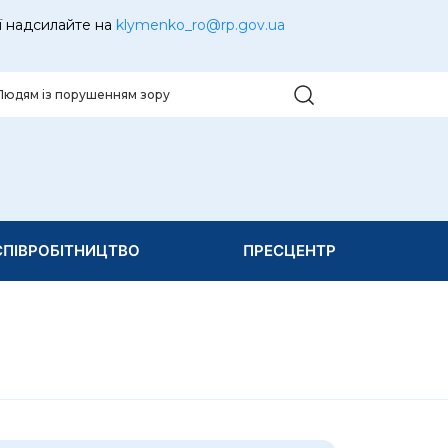
ї надсилайте на
klymenko_ro@rp.gov.ua
Людям із порушенням зору
ПІВРОБІТНИЦТВО
ПРЕСЦЕНТР