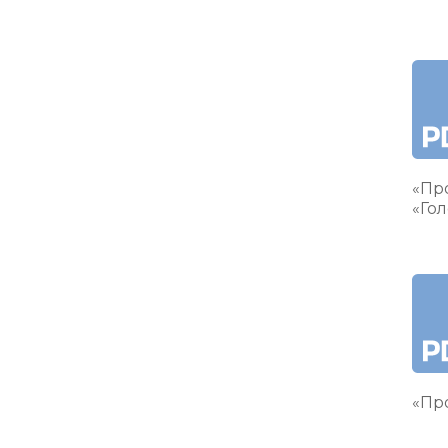
«Пр
«Гол
«Про