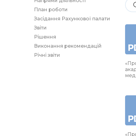
Напрями діяльності
План роботи
Засідання Рахункової палати
Звіти
Рішення
Виконання рекомендацій
Річні звіти
«Про
ака
мед
«Про