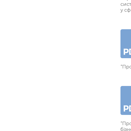
сис
у сф
“Про
“Про
бізн