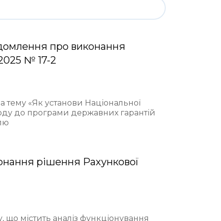
домлення про виконання
2025 № 17-2
на тему «Як установи Національної
ходу до програми державних гарантій
лю
онання рішення Рахункової
у, що містить аналіз функціонування