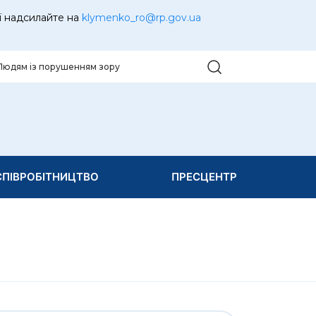
ї надсилайте на
klymenko_ro@rp.gov.ua
Людям із порушенням зору
ПІВРОБІТНИЦТВО
ПРЕСЦЕНТР