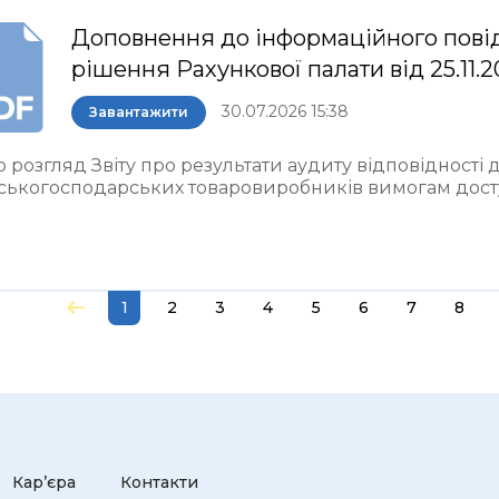
Доповнення до інформаційного пові
рішення Рахункової палати від 25.11.
30.07.2026 15:38
Завантажити
 розгляд Звіту про результати аудиту відповідності
ьськогосподарських товаровиробників вимогам досту
1
2
3
4
5
6
7
8
Кар’єра
Контакти