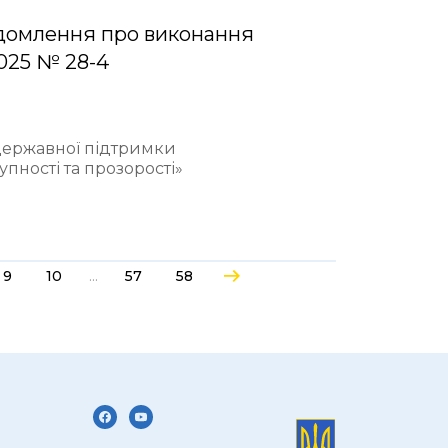
домлення про виконання
2025 № 28-4
 державної підтримки
пності та прозорості»
...
9
10
57
58