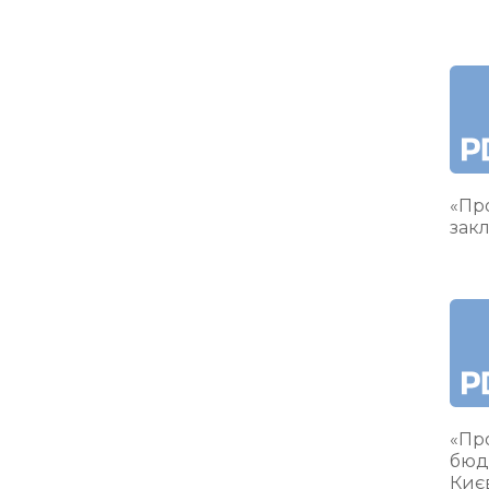
«Про
закл
«Пр
бюд
Киє