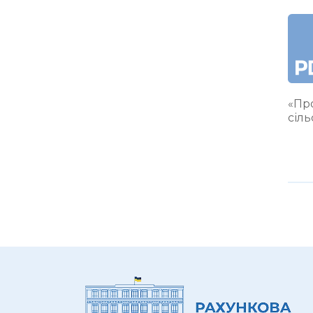
«Про
сіл