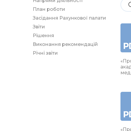
Напрями діяльності
План роботи
Засідання Рахункової палати
Звіти
Рішення
Виконання рекомендацій
Річні звіти
«Про
ака
мед
«Про