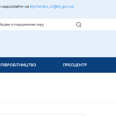
ї надсилайте на
klymenko_ro@rp.gov.ua
Людям із порушенням зору
ПІВРОБІТНИЦТВО
ПРЕСЦЕНТР