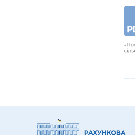
«Про
сіл