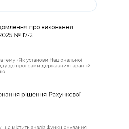
домлення про виконання
2025 № 17-2
на тему «Як установи Національної
ходу до програми державних гарантій
лю
онання рішення Рахункової
у, що містить аналіз функціонування