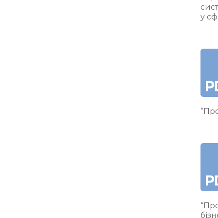
сис
у сф
“Про
“Про
бізн