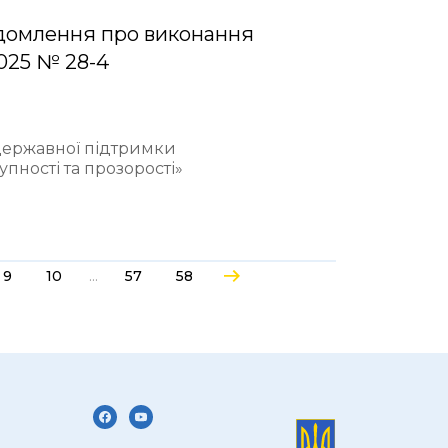
домлення про виконання
2025 № 28-4
 державної підтримки
пності та прозорості»
...
9
10
57
58