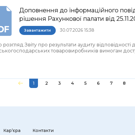
Доповнення до інформаційного пові
рішення Рахункової палати від 25.11.
30.07.2026 15:38
Завантажити
 розгляд Звіту про результати аудиту відповідності
ьськогосподарських товаровиробників вимогам досту
1
2
3
4
5
6
7
8
Кар’єра
Контакти