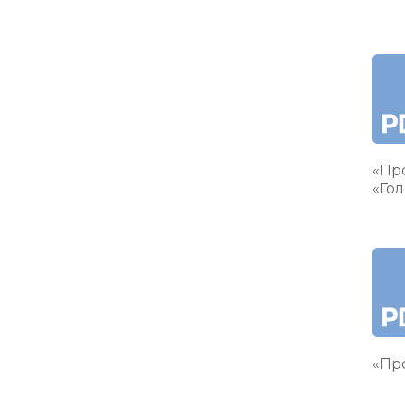
«Пр
«Гол
«Про