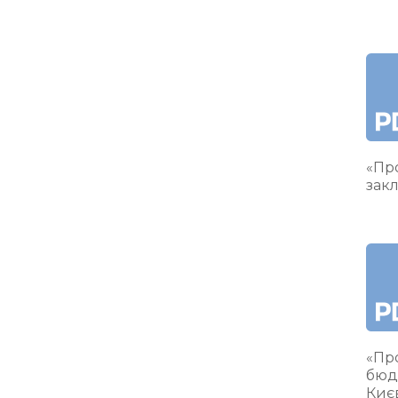
«Про
закл
«Пр
бюд
Киє