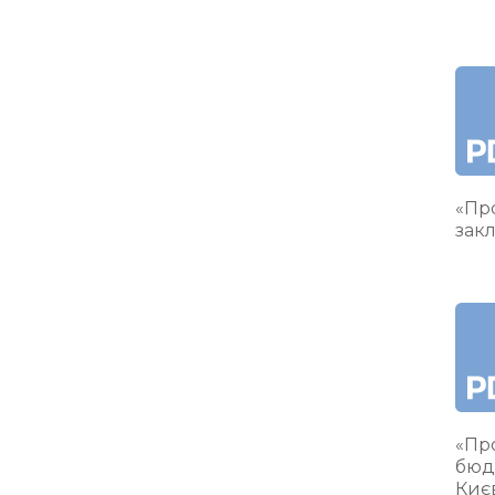
«Про
закл
«Пр
бюд
Киє