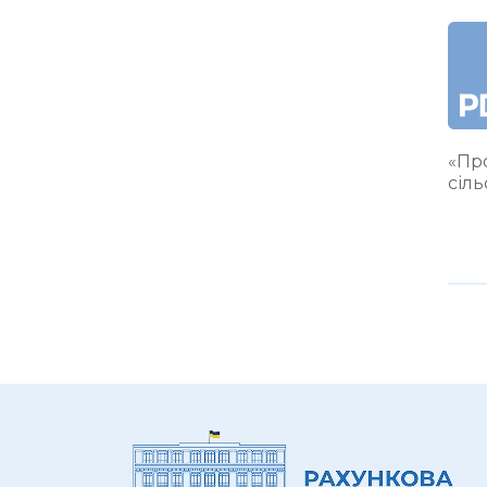
«Про
сіл