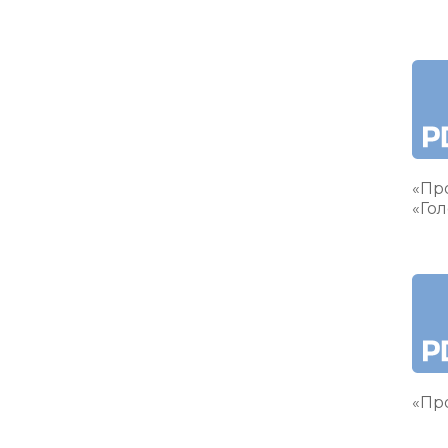
«Пр
«Гол
«Про