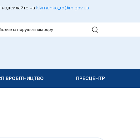
ї надсилайте на
klymenko_ro@rp.gov.ua
Людям із порушенням зору
ПІВРОБІТНИЦТВО
ПРЕСЦЕНТР