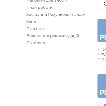
Напрями діяльності
План роботи
Засідання Рахункової палати
Звіти
Рішення
Виконання рекомендацій
Річні звіти
«Про
ака
мед
«Про