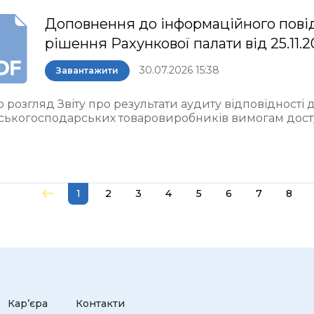
Доповнення до інформаційного пові
рішення Рахункової палати від 25.11.
30.07.2026 15:38
Завантажити
 розгляд Звіту про результати аудиту відповідності
ьськогосподарських товаровиробників вимогам досту
1
2
3
4
5
6
7
8
Кар’єра
Контакти