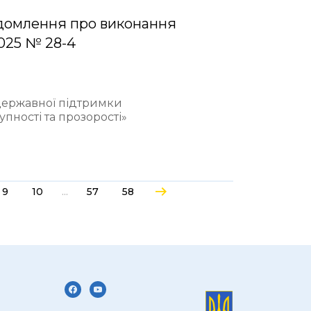
домлення про виконання
2025 № 28-4
 державної підтримки
пності та прозорості»
...
9
10
57
58