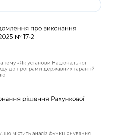
домлення про виконання
2025 № 17-2
на тему «Як установи Національної
ходу до програми державних гарантій
лю
онання рішення Рахункової
у, що містить аналіз функціонування