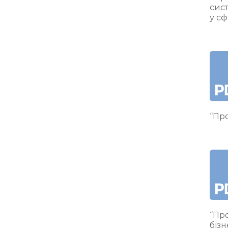
сис
у сф
“Про
“Про
бізн