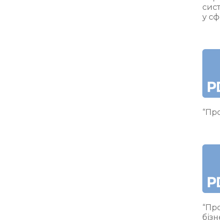
сис
у сф
“Про
“Про
бізн