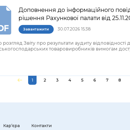
Доповнення до інформаційного пові
рішення Рахункової палати від 25.11.
30.07.2026 15:38
Завантажити
 розгляд Звіту про результати аудиту відповідності
ьськогосподарських товаровиробників вимогам досту
1
2
3
4
5
6
7
8
Кар’єра
Контакти