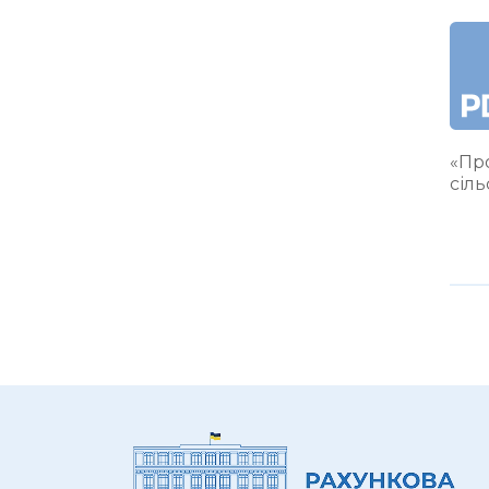
«Про
сіл