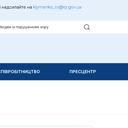
ї надсилайте на
klymenko_ro@rp.gov.ua
Людям із порушенням зору
ПІВРОБІТНИЦТВО
ПРЕСЦЕНТР