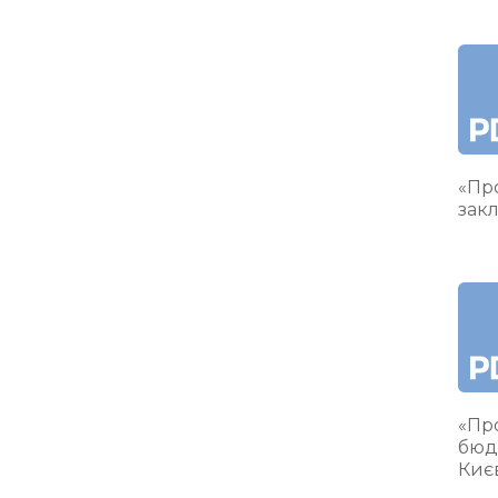
«Про
закл
«Пр
бюд
Киє