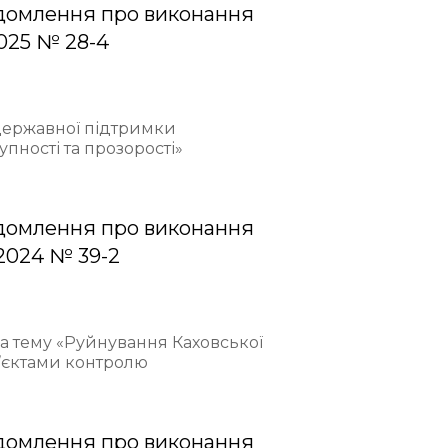
домлення про виконання
2025 № 28-4
 державної підтримки
пності та прозорості»
домлення про виконання
.2024 № 39-2
на тему «Руйнування Каховської
б’єктами контролю
домлення про виконання