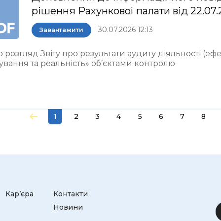
рішення Рахункової палати від 22.07.
30.07.2026 12:13
Завантажити
 розгляд Звіту про результати аудиту діяльності (ефе
ування та реальність» об’єктами контролю
1
2
3
4
5
6
7
8
Кар’єра
Контакти
Новини