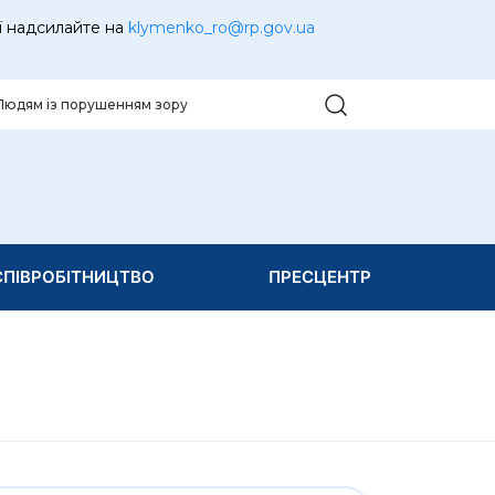
ї надсилайте на
klymenko_ro@rp.gov.ua
Людям із порушенням зору
ПІВРОБІТНИЦТВО
ПРЕСЦЕНТР