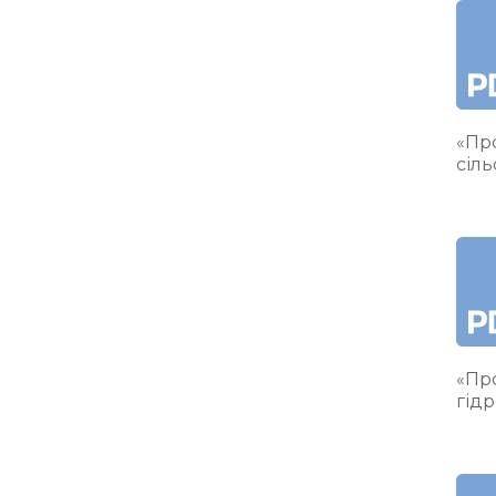
«Про
сіл
«Про
гідр