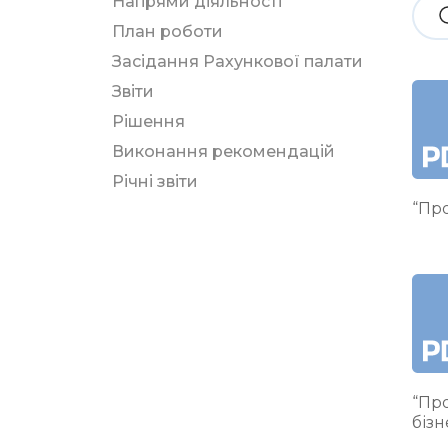
Напрями діяльності
План роботи
Засідання Рахункової палати
Звіти
Рішення
Виконання рекомендацій
Річні звіти
“Про
“Про
бізн