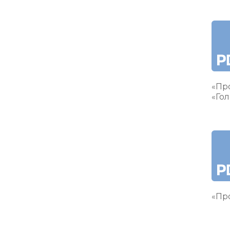
«Пр
«Гол
«Про