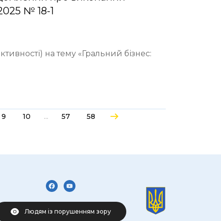
2025 № 18-1
ктивності) на тему «Гральний бізнес:
...
9
10
57
58
Людям із порушенням зору