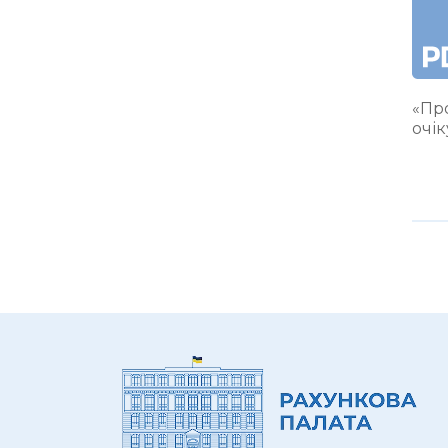
«Про
очік