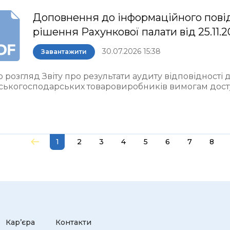
Доповнення до інформаційного пові
рішення Рахункової палати від 25.11.
30.07.2026 15:38
Завантажити
 розгляд Звіту про результати аудиту відповідності
ьськогосподарських товаровиробників вимогам досту
1
2
3
4
5
6
7
8
Кар’єра
Контакти