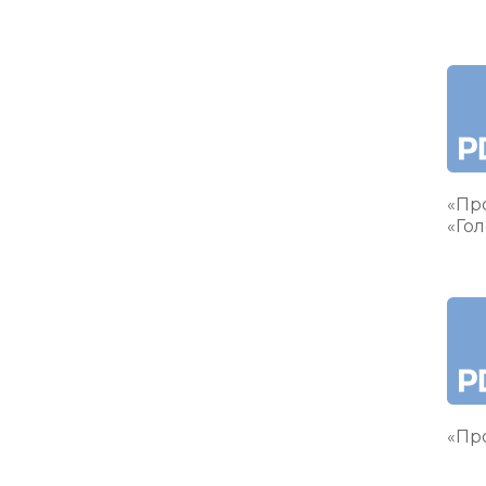
«Пр
«Гол
«Про