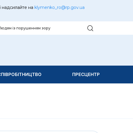
ї надсилайте на
klymenko_ro@rp.gov.ua
Людям із порушенням зору
ПІВРОБІТНИЦТВО
ПРЕСЦЕНТР