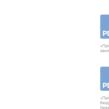
«Про
закл
«Пр
бюд
Киє