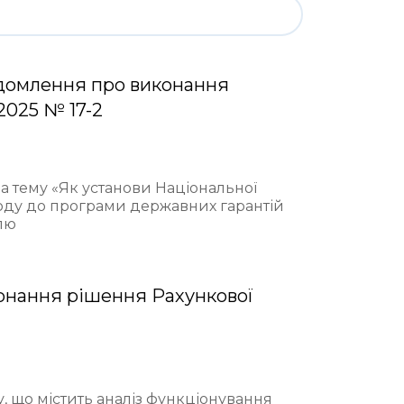
домлення про виконання
2025 № 17-2
на тему «Як установи Національної
ходу до програми державних гарантій
лю
онання рішення Рахункової
у, що містить аналіз функціонування