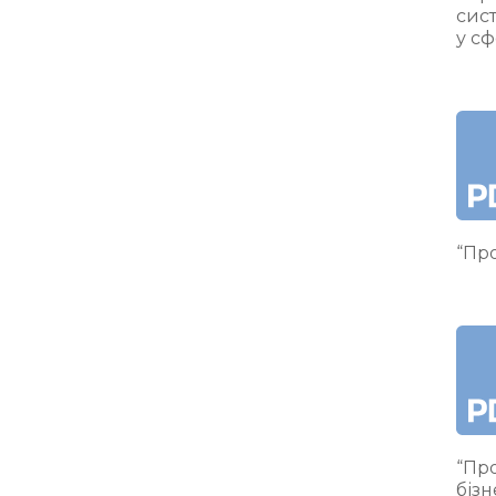
сис
у сф
“Про
“Про
бізн