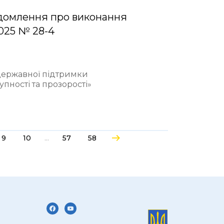
домлення про виконання
2025 № 28-4
 державної підтримки
пності та прозорості»
...
9
10
57
58