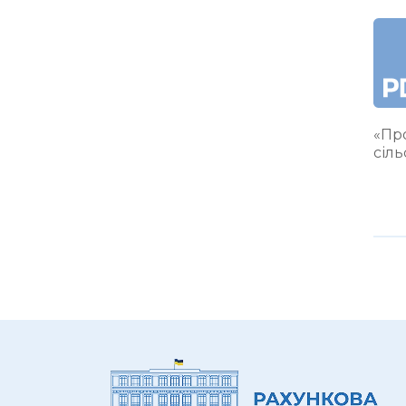
«Про
сіл