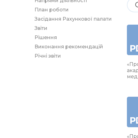
Напрями діяльності
План роботи
Засідання Рахункової палати
Звіти
Рішення
Виконання рекомендацій
Річні звіти
«Про
ака
мед
«Про